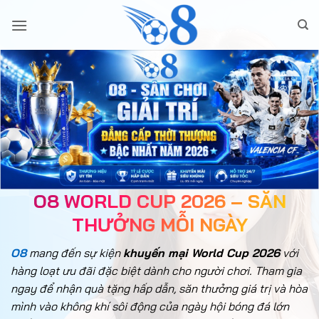
Bỏ
qua
nội
dung
O8 WORLD CUP 2026 – SĂN
THƯỞNG MỖI NGÀY
O8
mang đến sự kiện
khuyến mại World Cup 2026
với
hàng loạt ưu đãi đặc biệt dành cho người chơi. Tham gia
ngay để nhận quà tặng hấp dẫn, săn thưởng giá trị và hòa
mình vào không khí sôi động của ngày hội bóng đá lớn