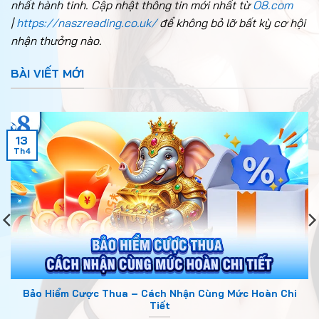
nhất hành tinh. Cập nhật thông tin mới nhất từ
O8.com
|
https://naszreading.co.uk/
để không bỏ lỡ bất kỳ cơ hội
nhận thưởng nào.
BÀI VIẾT MỚI
13
Th4
Bảo Hiểm Cược Thua – Cách Nhận Cùng Mức Hoàn Chi
Tiết