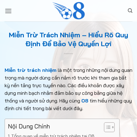
Bỏ
qua
nội
dung
Miễn Trừ Trách Nhiệm – Hiểu Rõ Quy
Định Để Bảo Vệ Quyền Lợi
Miễn trừ trách nhiệm
là một trong những nội dung quan
trọng mà người dùng cần nắm rõ trước khi tham gia bất
kỳ nền tảng trực tuyến nào. Các điều khoản được xây
dựng minh bạch nhằm đảm bảo sự công bằng giữa hệ
thống và người sử dụng. Hãy cùng
O8
tìm hiểu những quy
định chi tiết trong bài viết dưới đây.
Nội Dung Chính
Tổng quan về miễn trừ trách nhiệm tại O8