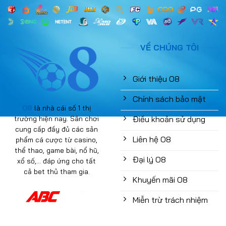
VỀ CHÚNG TÔI
Giới thiệu O8
Chính sách bảo mật
O8
là nhà cái số 1 thị
trường hiện nay. Sân chơi
Điều khoản sử dụng
cung cấp đầy đủ các sản
Liên hệ O8
phẩm cá cược từ casino,
thể thao, game bài, nổ hũ,
Đại lý O8
xổ số,... đáp ứng cho tất
cả bet thủ tham gia.
Khuyến mãi O8
Miễn trừ trách nhiệm