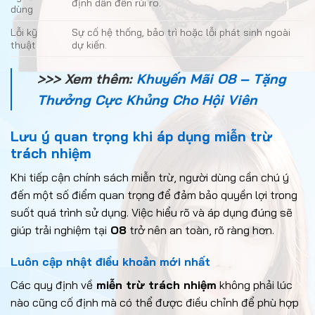
định dẫn đến rủi ro.
dùng
Lỗi kỹ
Sự cố hệ thống, bảo trì hoặc lỗi phát sinh ngoài
thuật
dự kiến.
>>> Xem thêm:
Khuyến Mãi O8 – Tặng
Thưởng Cực Khủng Cho Hội Viên
Lưu ý quan trọng khi áp dụng miễn trừ
trách nhiệm
Khi tiếp cận chính sách miễn trừ, người dùng cần chú ý
đến một số điểm quan trọng để đảm bảo quyền lợi trong
suốt quá trình sử dụng. Việc hiểu rõ và áp dụng đúng sẽ
giúp trải nghiệm tại
O8
trở nên an toàn, rõ ràng hơn.
Luôn cập nhật điều khoản mới nhất
Các quy định về
miễn trừ trách nhiệm
không phải lúc
nào cũng cố định mà có thể được điều chỉnh để phù hợp