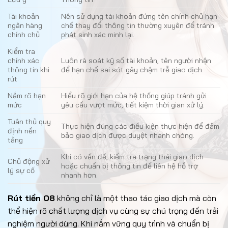
Tài khoản
Nên sử dụng tài khoản đứng tên chính chủ hạn
ngân hàng
chế thay đổi thông tin thường xuyên để tránh
chính chủ
phát sinh xác minh lại.
Kiểm tra
chính xác
Luôn rà soát kỹ số tài khoản, tên người nhận
thông tin khi
để hạn chế sai sót gây chậm trễ giao dịch.
rút
Nắm rõ hạn
Hiểu rõ giới hạn của hệ thống giúp tránh gửi
mức
yêu cầu vượt mức, tiết kiệm thời gian xử lý.
Tuân thủ quy
Thực hiện đúng các điều kiện thực hiện để đảm
định nền
bảo giao dịch được duyệt nhanh chóng.
tảng
Khi có vấn đề, kiểm tra trạng thái giao dịch
Chủ động xử
hoặc chuẩn bị thông tin để liên hệ hỗ trợ
lý sự cố
nhanh hơn.
Rút tiền O8
không chỉ là một thao tác giao dịch mà còn
thể hiện rõ chất lượng dịch vụ cùng sự chú trọng đến trải
nghiệm người dùng. Khi nắm vững quy trình và chuẩn bị