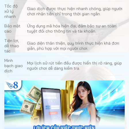
Tốc độ
Giao dịch được thực hiện nhanh chóng, giúp người
xử lý
chơi nhận tiền chỉ trong thời gian ngắn.
nhanh
Bảo mật
Ứng dụng mã hóa hiện đại, đảm bảo sự an toàn
cao
tuyệt đối cho thông tin và tài khoản.
Tiện lợi,
Giao diện thân thiện, quy trình thực hiện khá đơn
dễ thao
giản, phù hợp với mọi người chơi.
tác
Minh
Mọi lịch sử rút tiền đều được hiển thị rõ ràng, giúp
bạch giao
người chơi dễ dàng kiểm tra.
dịch