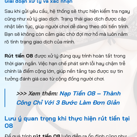
Giai đoạn xử lý và xác nhận
Sau khi gửi yêu cầu, hệ thống sẽ thực hiện kiểm tra ngay
cũng như xử lý giao dịch. Trạng thái giao dịch được cập
nhật liên tục, giúp người chơi dễ dàng theo dõi tiến trình.
Bạn sẽ không còn cảm giác chờ đợi mơ hồ mà luôn nắm
rõ tình trạng giao dịch của mình.
Rút tiền O8
được xử lý đúng quy trình hoàn tất trong
thời gian ngắn. Việc hạn chế phát sinh lỗi hay chậm trễ
chính là điểm cộng lớn, giúp nền tảng tạo được sự tin
tưởng đánh giá cao từ cộng đồng người chơi.
>>> Xem thêm:
Nạp Tiền O8 – Thành
Công Chỉ Với 3 Bước Làm Đơn Giản
Lưu ý quan trọng khi thực hiện rút tiền tại
O8
Để quá trình
rút tiền O8
luôn diễn ra ổn định cũng như