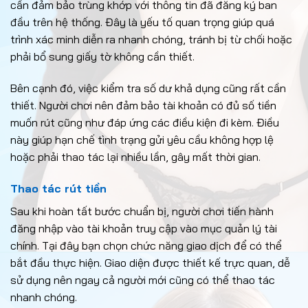
cần đảm bảo trùng khớp với thông tin đã đăng ký ban
đầu trên hệ thống. Đây là yếu tố quan trọng giúp quá
trình xác minh diễn ra nhanh chóng, tránh bị từ chối hoặc
phải bổ sung giấy tờ không cần thiết.
Bên cạnh đó, việc kiểm tra số dư khả dụng cũng rất cần
thiết. Người chơi nên đảm bảo tài khoản có đủ số tiền
muốn rút cũng như đáp ứng các điều kiện đi kèm. Điều
này giúp hạn chế tình trạng gửi yêu cầu không hợp lệ
hoặc phải thao tác lại nhiều lần, gây mất thời gian.
Thao tác rút tiền
Sau khi hoàn tất bước chuẩn bị, người chơi tiến hành
đăng nhập vào tài khoản truy cập vào mục quản lý tài
chính. Tại đây bạn chọn chức năng giao dịch để có thể
bắt đầu thực hiện. Giao diện được thiết kế trực quan, dễ
sử dụng nên ngay cả người mới cũng có thể thao tác
nhanh chóng.