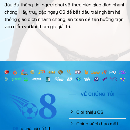
đầy đủ thông tin, người chơi sẽ thực hiện giao dịch nhanh
chóng. Hãy truy cập ngay O8 để bắt đầu trải nghiệm hệ
thống giao dịch nhanh chóng, an toàn để tận hưởng trọn
vẹn niềm vui khi tham gia giải trí.
VỀ CHÚNG TÔI
Giới thiệu O8
Chính sách bảo mật
O8
là nhà cái số 1 thị